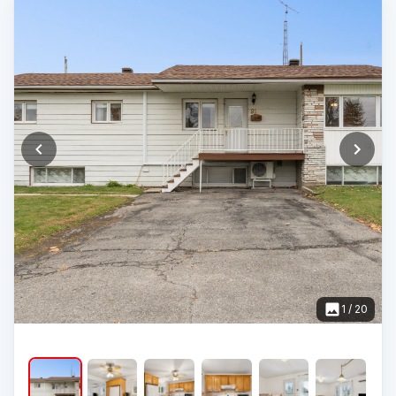
1
/
20