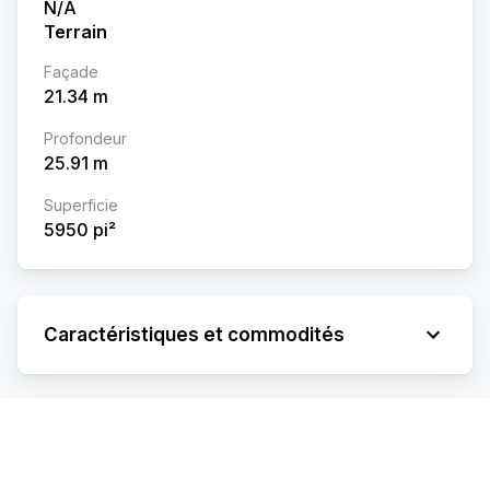
N/A
Terrain
Façade
21.34
m
Profondeur
25.91
m
Superficie
5950
pi²
Caractéristiques et commodités
Détails des pièces