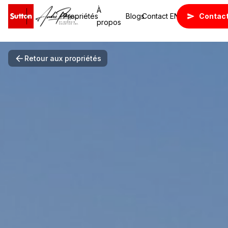
À
Propriétés
Blogs
Contact
EN
Contac
propos
Retour aux propriétés