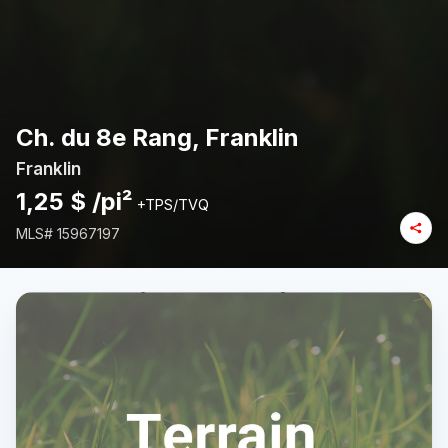
Ch. du 8e Rang, Franklin
Franklin
1,25 $ /pi²
+TPS/TVQ
MLS#
15967197