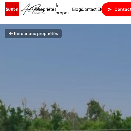
À
Propriétés
Blogs
Contact
EN
Contac
propos
Retour aux propriétés