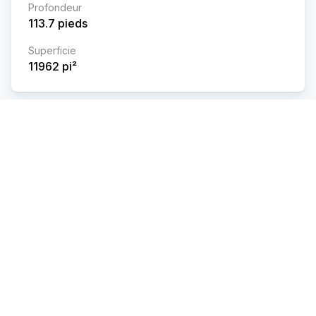
Profondeur
113.7
pieds
Superficie
11962
pi²
Caractéristiques et commodités
Détails des pièces
Dépenses estimées
Municipale