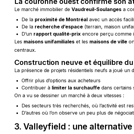
La couronne ouest confirme son at
Le marché immobilier de 
Vaudreuil-Soulanges
 a co
De la
proximité de Montréal
avec un accès facili
De la
recherche d’espace
(terrain, maison unifa
D’un
rapport qualité-prix
encore perçu comme int
Les 
maisons unifamiliales
 et les 
maisons de ville
 on
centraux.
Construction neuve et équilibre d
La présence de projets résidentiels neufs a joué un d
Offrir plus d’options aux acheteurs
Contribuer à
limiter la surchauffe
dans certains 
On a vu se dessiner un marché à deux vitesses :
Des secteurs très recherchés, où l’activité est re
D’autres où l’on observe un peu plus de négociation
3. Valleyfield : une alternativ