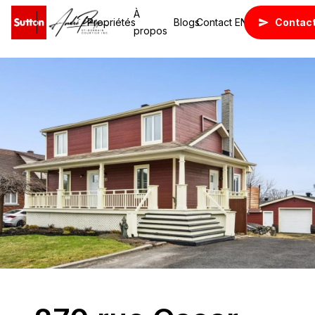
À
Propriétés
Blogs
Contact
EN
Contac
propos