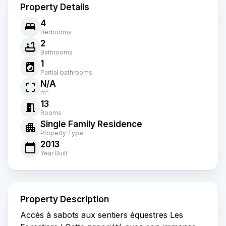
Property Details
4
Bedrooms
2
Bathrooms
1
Partial bathrooms
N/A
m²
13
Rooms
Single Family Residence
Property Type
2013
Year Built
Property Description
Accès à sabots aux sentiers équestres Les