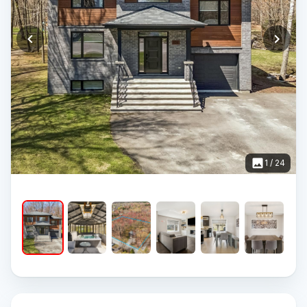
1
/
24