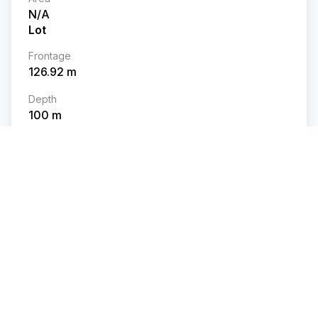
N/A
Lot
Frontage
126.92
m
Depth
100
m
Area
137272
sq ft
Features & Amenities
Room Details